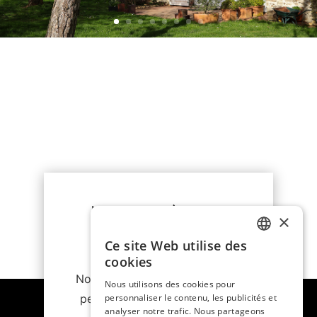
Vous souhaitez
×
réserver ?
Ce site Web utilise des
FRENCH
cookies
Nous vous proposons un devis
Nous utilisons des cookies pour
ENGLISH
personnalisable adapté à vos
personnaliser le contenu, les publicités et
analyser notre trafic. Nous partageons